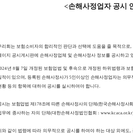
<
손해사정업자 공시 
우리회는 보험소비자의 합리적인 판단과 선택에 도움을 줄 목적으로
,
페이지 공시게시판에 손해사정업체 및 손해사정사 정보를 공시하고
024
년
8
월
7
일 개정된 보험업법 및 후속으로 개정된 하위법령과 
실적이 있으며
,
등록된 손해사정사가
5
인이상인 손해사정업자는 의무
현황 등의 항목에 대하여 공시를 실시하여야 합니다
.
공시는 보험업법 제
178
조에 따른 손해사정사의 단체
(
한국손해사정사
업무에 종사하는 자의 단체
(
대한손해사정법인협회
: www.kcaca.or.kr
위와 같이 법령에 따라 의무적으로 공시를 하여야 하는 대상 외에도
,