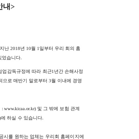
안내
>
지난
2018
년
10
월
1
일부터 우리 회의 홈
 있었습니다
.
보험업감독규정에 따라
최근
1
년간 손해사정
적으로
매반기 말로부터
3
월 이내에 경영
회
: www.kicaa.or.kr)
및
그 밖에 보험 관계
)
에 하실 수 있습니다
.
공시를 원하는 업체는 우리회 홈페이지에