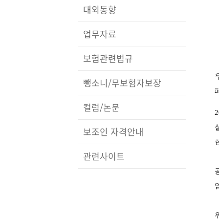
대외동향
업무자료
보험관련법규
뺑소니/무보험자보장
컬럼/논문
2
보조인 자격안내
관련사이트