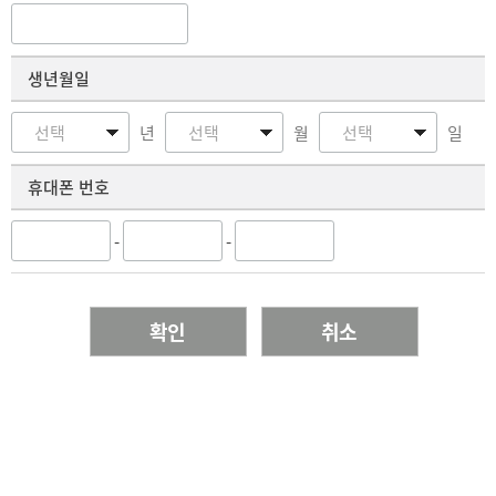
생년월일
년
월
일
휴대폰 번호
-
-
확인
취소