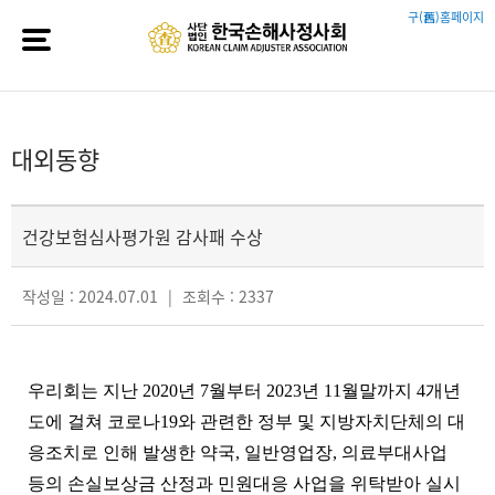
구(舊)홈페이지
대외동향
건강보험심사평가원 감사패 수상
작성일 : 2024.07.01
|
조회수 : 2337
우리회는 지난
2020
년
7
월부터
2023
년
11
월말까지
4
개년
도에 걸쳐 코로나
19
와 관련한 정부 및 지방자치단체의 대
응조치로 인해 발생한 약국
,
일반영업장
,
의료부대사업
등의 손실보상금 산정과 민원대응 사업을 위탁받아 실시