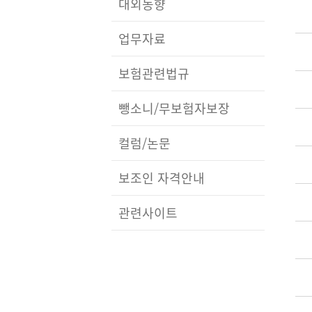
대외동향
업무자료
보험관련법규
뺑소니/무보험자보장
컬럼/논문
보조인 자격안내
관련사이트