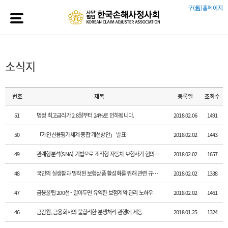
구(舊)홈페이지
소식지
번호
제목
등록일
조회수
51
법정 최고금리가 2.8일부터 24%로 인하됩니다.
2018.02.06
1491
50
「개인신용평가체계 종합 개선방안」 발표
2018.02.02
1443
49
관계형분석(SNA) 기법으로 조직형 자동차 보험사기 혐의자 대거 적발
2018.02.02
1657
48
국민의 실생활과 밀착된 보험상품 활성화를 위해 관련 규제를 대폭 완화하..
2018.02.02
1338
47
금융꿀팁 200선 - 알아두면 유익한 보험계약 관리 노하우
2018.02.02
1461
46
금감원, 금융회사의 불합리한 분쟁처리 관행에 제동
2018.01.25
1324