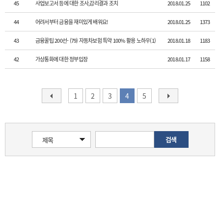
45
사업보고서 등에 대한 조사,감리결과 조치
2018.01.25
1102
44
어려서부터 금융을 재미있게 배워요!
2018.01.25
1373
43
금융꿀팁 200선- (79) 자동차보험 특약 100% 활용 노하우(1)
2018.01.18
1183
42
가상통화에 대한 정부입장
2018.01.17
1158
1
2
3
4
5
검색