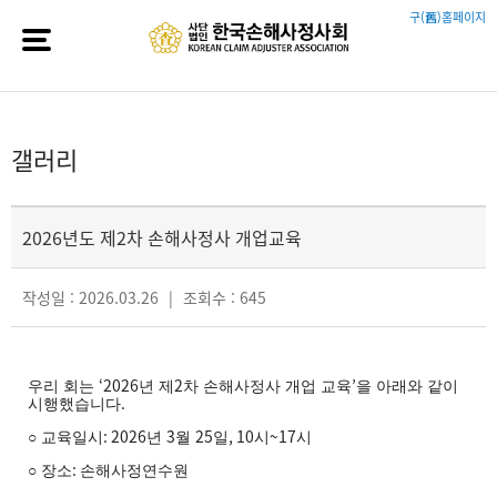
구(舊)홈페이지
갤러리
2026년도 제2차 손해사정사 개업교육
작성일 : 2026.03.26
|
조회수 : 645
‘2026
2
’
우리 회는
년 제
차 손해사정사 개업 교육
을 아래와 같이
.
시행했습니다
: 2026
3
25
, 10
~17
○
교육일시
년
월
일
시
시
:
○
장소
손해사정연수원