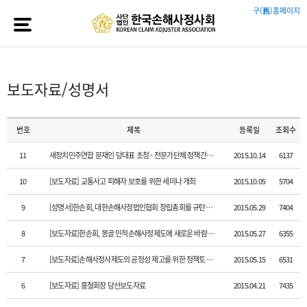
구(舊)홈페이지
보도자료/성명서
번호
제목
등록일
조회수
11
새정치민주연합 문재인 당대표 초청 - 전문가단체 정책간담회 개최
2015.10.14
6137
10
[보도자료] 교통사고 피해자 보호를 위한 세미나 개최
2015.10.05
5704
9
[성명서]한손회, 대한손해사정법인협회 창립총회를 규탄한다
2015.05.29
7404
8
[보도자료]한손회, 몽골 인적손해사정제도에 새로운 바람을 일으키다
2015.05.27
6355
7
[보도자료]손해사정사제도의 공정성 제고를 위한 정책토론회
2015.05.15
6531
6
[보도자료] 홍철회장 당선보도자료
2015.04.21
7435