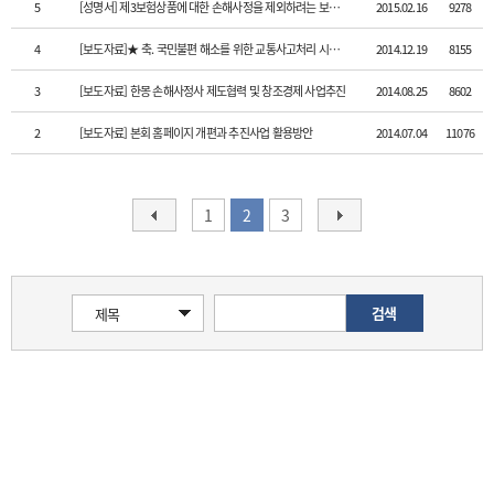
5
[성명서] 제3보험상품에 대한 손해사정을 제외하려는 보험업법 일부개정법..
2015.02.16
9278
4
[보도자료]★ 축. 국민불편 해소를 위한 교통사고처리 시스템개선 업무협약..
2014.12.19
8155
3
[보도자료] 한몽 손해사정사 제도협력 및 창조경제 사업추진
2014.08.25
8602
2
[보도자료] 본회 홈페이지 개편과 추진사업 활용방안
2014.07.04
11076
1
2
3
검색