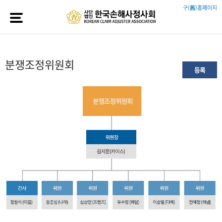
구(舊)홈페이지
분쟁조정위원회
등록